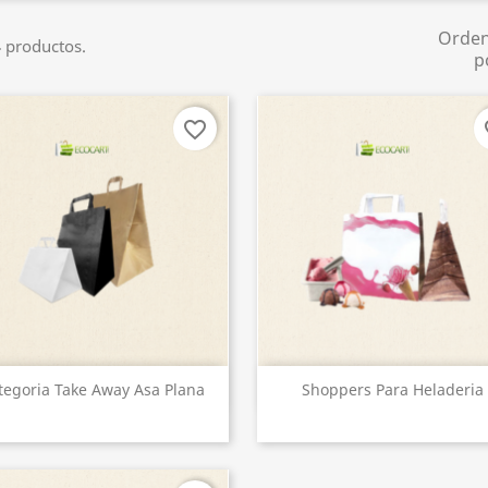
Orde
 productos.
p
favorite_border
fa
Vista rápida
Vista rápida


tegoria Take Away Asa Plana
Shoppers Para Heladeria