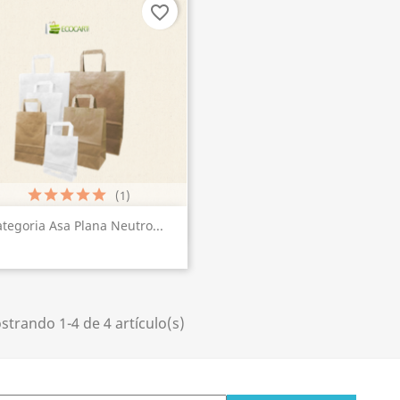
favorite_border
(1)
Vista rápida

tegoria Asa Plana Neutro...
trando 1-4 de 4 artículo(s)