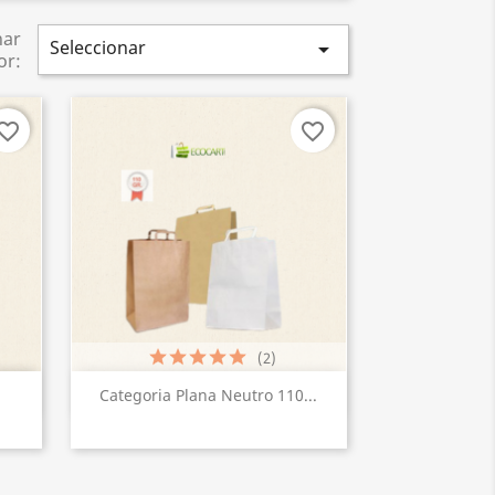
nar
Seleccionar

or:
vorite_border
favorite_border
(2)
Vista rápida

Categoria Plana Neutro 110...