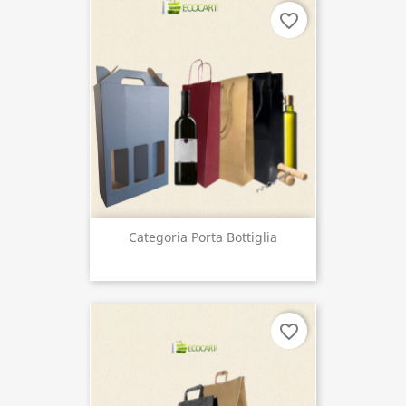
favorite_border
Categoria Porta Bottiglia
favorite_border