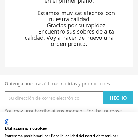
en el primer plano.
Estamos muy satisfechos con
nuestra calidad
Gracias por su rapidez
Encuentro sus sobres de alta
calidad. Voy a hacer de nuevo una
orden pronto.
Obtenga nuestras últimas noticias y promociones
You may unsubscribe at any moment. For that purpose,
please find our contact info in the legal notice.
Utilizziamo i cookie
Las cookies de este sitio web se usan para personalizar
Potremmo posizionarli per l'analisi dei dati dei nostri visitatori, per