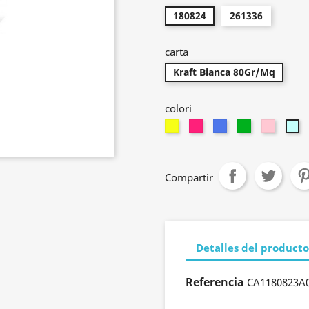
180824
261336
carta
Kraft Bianca 80Gr/Mq
colori
Amarillo
Fucsia
Turquesa
verde
rosa
CE
Compartir
Detalles del producto
Referencia
CA1180823A