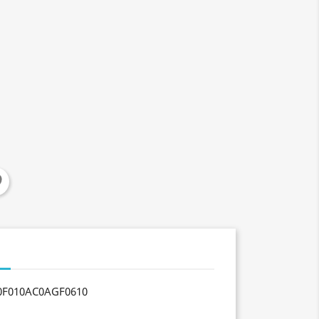
LESTE
0F010AC0AGF0610