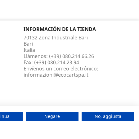
INFORMACIÓN DE LA TIENDA
70132 Zona Industriale Bari
Bari
Italia
Llámenos:
(+39) 080.214.66.26
Fax:
(+39) 080.214.23.94
Envíenos un correo electrónico:
informazioni@ecocartspa.it
tinua
Negare
No, aggiusta
ráfico. Además, compartimos información sobre el uso que
n que les haya proporcionado o que hayan recopilado a