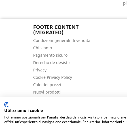
pl
FOOTER CONTENT
(MIGRATED)
Condizioni generali di vendita
Chi siamo
Pagamento sicuro
Derecho de desistir
Privacy
Cookie Privacy Policy
Calo dei prezzi
Nuovi prodotti
Migliori vendite
Contattaci
Utilizziamo i cookie
Mappa del sito
Potremmo posizionarli per l'analisi dei dati dei nostri visitatori, per migliorar
Las cookies de este sitio web se usan para personalizar el contenid
offrirti un'esperienza di navigazione eccezionale. Per ulteriori informazioni su
haga del sitio web con nuestros partners de redes sociales, publ