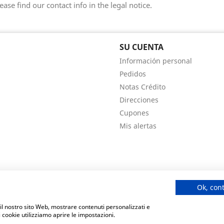
ease find our contact info in the legal notice.
SU CUENTA
Información personal
Pedidos
Notas Crédito
Direcciones
Cupones
Mis alertas
Ok, con
e il nostro sito Web, mostrare contenuti personalizzati e
o y los anuncios, ofrecer funciones de redes sociales y analizar el t
i cookie utilizziamo aprire le impostazioni.
icidad y análisis web, quienes pueden combinarla con otra informació
� 2026 - Ecommerce software by Ecocart S.p.A.