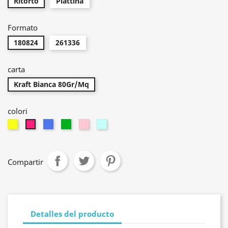
Ritorto
Piattina
Formato
180824
261336
carta
Kraft Bianca 80Gr/Mq
colori
Amarillo
Turquesa
verde
rosa
CELESTE
Fucsia
Compartir
Detalles del producto