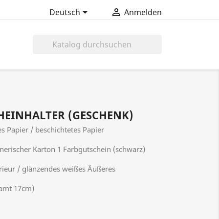


Deutsch
Anmelden

HEINHALTER (GESCHENK)
es Papier / beschichtetes Papier
nerischer Karton 1 Farbgutschein (schwarz)
rieur / glänzendes weißes Äußeres
samt 17cm)