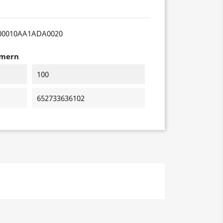
00010AA1ADA0020
mmern
100
652733636102