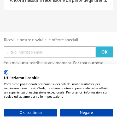
Ancora nessuna recensione da parte degli utenti.
Ricevi le nostre novità e le offerte speciali
You may unsubscribe at any moment. For that purpose,
please find our contact info in the legal notice.
Utilizziamo i cookie
Potremmo posizionarli per l'analisi dei dati dei nostri visitatori, per
migliorare il nostro sito Web, mostrare contenuti personalizzati e offrirti
Utilizziamo i cookie per personalizzare contenuti ed
FOOTER CONTENT (MIGRATED)

un'esperienza di navigazione eccezionale. Per ulteriori informazioni sui
annunci, per fornire funzionalità dei social media e per
cookie utilizziamo aprire le impostazioni.
analizzare il nostro traffico. Condividiamo inoltre
informazioni sul modo in cui utilizza il nostro sito con i
IL TUO ACCOUNT

nostri partner che si occupano di analisi dei dati web,
pubblicità e social media, i quali potrebbero combinarle
Ok, continua
Negare
con altre informazioni che ha fornito loro o che hanno