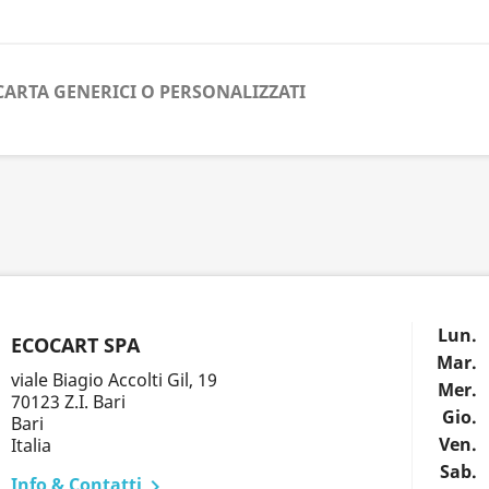
CARTA GENERICI O PERSONALIZZATI
Lun.
ECOCART SPA
Mar.
viale Biagio Accolti Gil, 19
Mer.
70123 Z.I. Bari
Gio.
Bari
Ven.
Italia
Sab.
Info & Contatti
