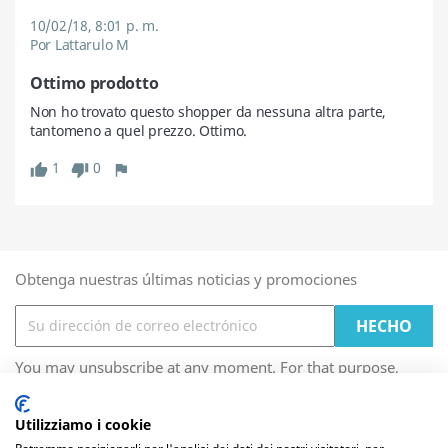
10/02/18, 8:01 p. m.
Por Lattarulo M
Ottimo prodotto
Non ho trovato questo shopper da nessuna altra parte, 
tantomeno a quel prezzo. Ottimo.
1
0
Obtenga nuestras últimas noticias y promociones
You may unsubscribe at any moment. For that purpose,
please find our contact info in the legal notice.
Utilizziamo i cookie
Las cookies de este sitio web se usan para personalizar