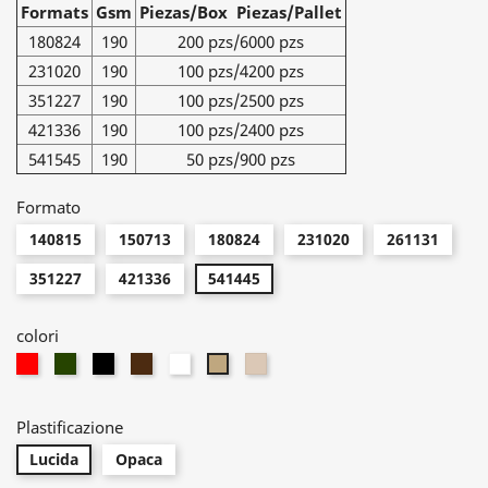
Formats
Gsm
Piezas/Box Piezas/Pallet
180824
190
200 pzs/6000 pzs
231020
190
100 pzs/4200 pzs
351227
190
100 pzs/2500 pzs
421336
190
100 pzs/2400 pzs
541545
190
50 pzs/900 pzs
Formato
140815
150713
180824
231020
261131
351227
421336
541445
colori
Rojo
Verde-
Nergro
Marron
Bianco
PINK
Tortora
Hierba
482C
Plastificazione
Lucida
Opaca