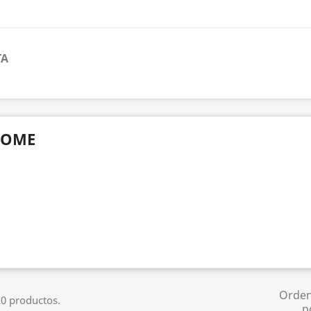
TA
OME
Orde
0 productos.
p