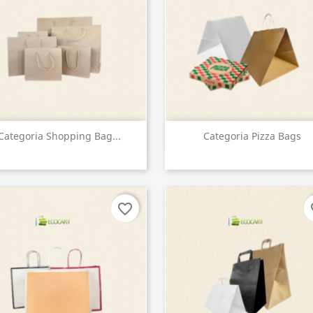
Vista rápida
Vista rápida


Categoria Shopping Bag...
Categoria Pizza Bags
favorite_border
fa