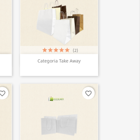
(2)
Vista rápida

Categoria Take Away
vorite_border
favorite_border