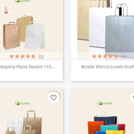
(2)
(1)
Vista rápida
Vista rápida


tegoria Plana Neutro 110...
Bicolor Blanco Lisado Kraf
favorite_border
fa