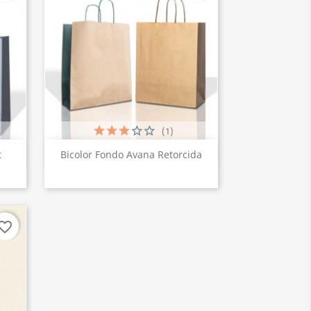
(1)
Vista rápida

t
Bicolor Fondo Avana Retorcida
vorite_border