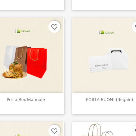
+2
favorite_border
fa
Vista rápida
Vista rápida


Porta Box Manuale
PORTA BUONI (regalo)
favorite_border
fa