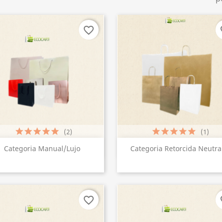
favorite_border
fa
(2)
(1)
Vista rápida
Vista rápida


Categoria Manual/Lujo
Categoria Retorcida Neutra.
+4
favorite_border
fa