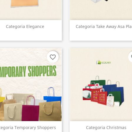
Vista rápida
Vista rápida


Categoria Elegance
Categoria Take Away Asa Pl
favorite_border
fa
Vista rápida
Vista rápida


tegoria Temporary Shoppers
Categoria Christmas