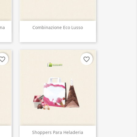
Vista rápida

ana
Combinazione Eco Lusso
vorite_border
favorite_border
Vista rápida

Shoppers Para Heladeria