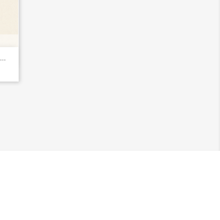
..
11