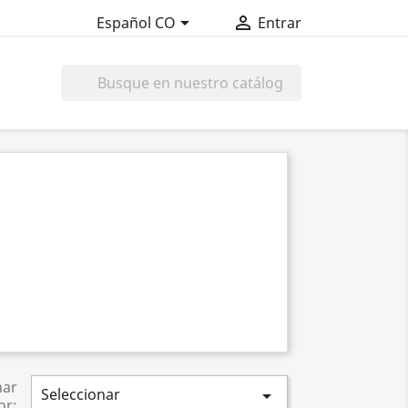


Español CO
Entrar

nar
Seleccionar

or: