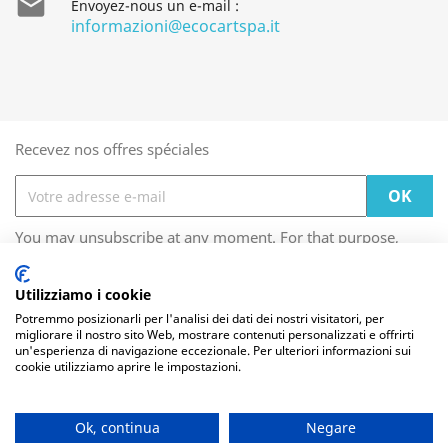

Envoyez-nous un e-mail :
informazioni@ecocartspa.it
Recevez nos offres spéciales
You may unsubscribe at any moment. For that purpose,
please find our contact info in the legal notice.
Utilizziamo i cookie
Les cookies nous permettent de personnaliser le
Potremmo posizionarli per l'analisi dei dati dei nostri visitatori, per
migliorare il nostro sito Web, mostrare contenuti personalizzati e offrirti
contenu et les annonces, d'offrir des fonctionnalités
FOOTER CONTENT (MIGRATED)

un'esperienza di navigazione eccezionale. Per ulteriori informazioni sui
relatives aux médias sociaux et d'analyser notre trafic.
cookie utilizziamo aprire le impostazioni.
Nous partageons également des informations sur
l'utilisation de notre site avec nos partenaires de médias
VOTRE COMPTE

sociaux, de publicité et d'analyse, qui peuvent combiner
celles-ci avec d'autres informations que vous leur avez
Ok, continua
Negare
fournies ou qu'ils ont collectées lors de votre utilisation