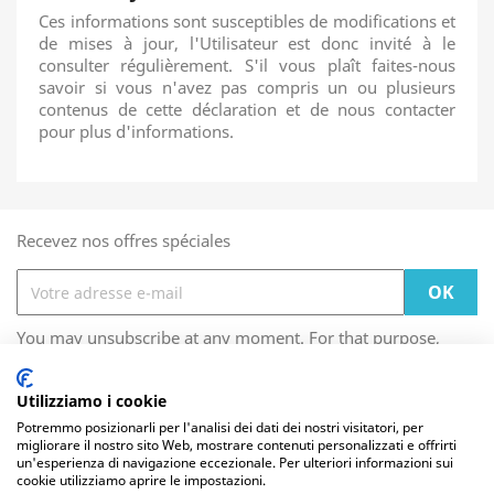
Ces informations sont susceptibles de modifications et
de mises à jour, l'Utilisateur est donc invité à le
consulter régulièrement.
S'il vous plaît faites-nous
savoir si vous n'avez pas compris un ou plusieurs
contenus de cette déclaration et de nous contacter
pour plus d'informations.
Recevez nos offres spéciales
You may unsubscribe at any moment. For that purpose,
please find our contact info in the legal notice.
Utilizziamo i cookie
Les cookies nous permettent de personnaliser le
Potremmo posizionarli per l'analisi dei dati dei nostri visitatori, per
migliorare il nostro sito Web, mostrare contenuti personalizzati e offrirti
contenu et les annonces, d'offrir des fonctionnalités
FOOTER CONTENT (MIGRATED)

un'esperienza di navigazione eccezionale. Per ulteriori informazioni sui
relatives aux médias sociaux et d'analyser notre trafic.
cookie utilizziamo aprire le impostazioni.
Nous partageons également des informations sur