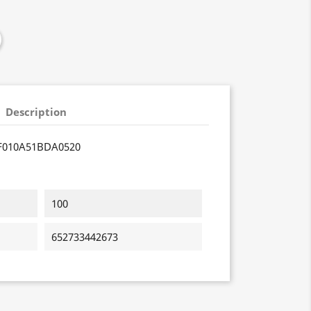
Description
F010A51BDA0520
100
652733442673