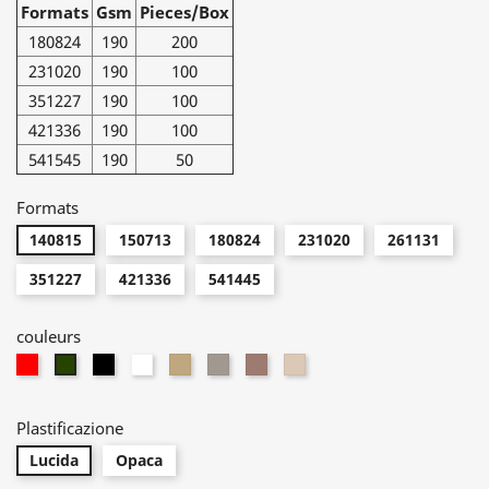
Formats
Gsm
Pieces/Box
180824
190
200
231020
190
100
351227
190
100
421336
190
100
541545
190
50
Formats
140815
150713
180824
231020
261131
351227
421336
541445
couleurs
Rouge
Noir
Bianco
Tortora
TORTORA
Pink
PINK
Foncé
METAL
Metal
482C
Plastificazione
Lucida
Opaca