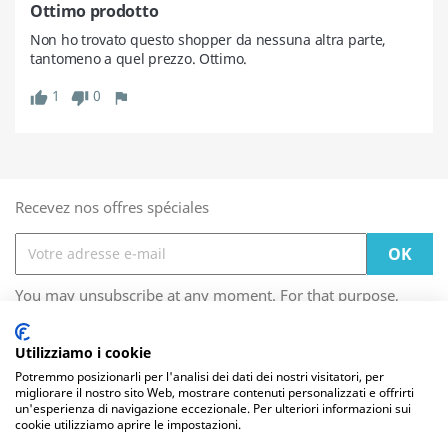
Ottimo prodotto
Non ho trovato questo shopper da nessuna altra parte, 
tantomeno a quel prezzo. Ottimo.
1
0
Recevez nos offres spéciales
You may unsubscribe at any moment. For that purpose,
please find our contact info in the legal notice.
Utilizziamo i cookie
Les cookies nous permettent de personnaliser le
Potremmo posizionarli per l'analisi dei dati dei nostri visitatori, per
migliorare il nostro sito Web, mostrare contenuti personalizzati e offrirti
contenu et les annonces, d'offrir des fonctionnalités
FOOTER CONTENT (MIGRATED)

un'esperienza di navigazione eccezionale. Per ulteriori informazioni sui
relatives aux médias sociaux et d'analyser notre trafic.
cookie utilizziamo aprire le impostazioni.
Nous partageons également des informations sur
l'utilisation de notre site avec nos partenaires de médias