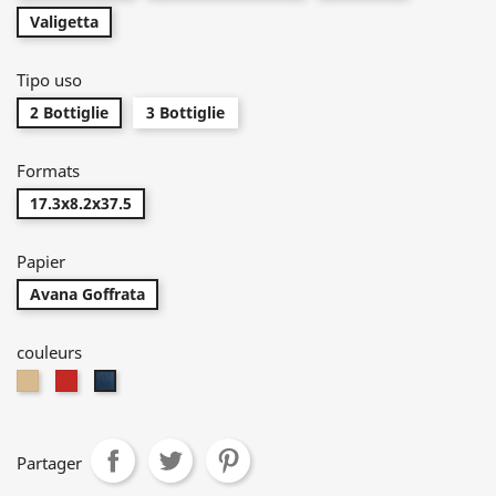
Valigetta
Tipo uso
2 Bottiglie
3 Bottiglie
Formats
17.3x8.2x37.5
Papier
Avana Goffrata
couleurs
Kraft
rosso-
blu-
Havana
sealing
sealing
Partager