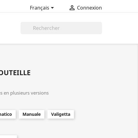


Français
Connexion

OUTEILLE
s en plusieurs versions
atico
Manuale
Valigetta